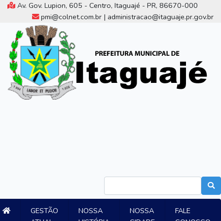
Av. Gov. Lupion, 605 - Centro, Itaguajé - PR, 86670-000
pmi@colnet.com.br | administracao@itaguaje.pr.gov.br
GESTÃO
NOSSA
NOSSA
FALE