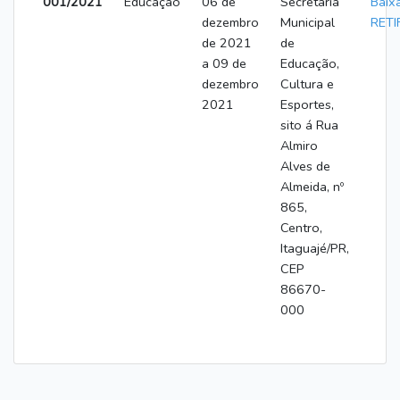
001/2021
Educação
06 de
Secretaria
Baix
dezembro
Municipal
RETI
de 2021
de
a 09 de
Educação,
dezembro
Cultura e
2021
Esportes,
sito á Rua
Almiro
Alves de
Almeida, nº
865,
Centro,
Itaguajé/PR,
CEP
86670-
000