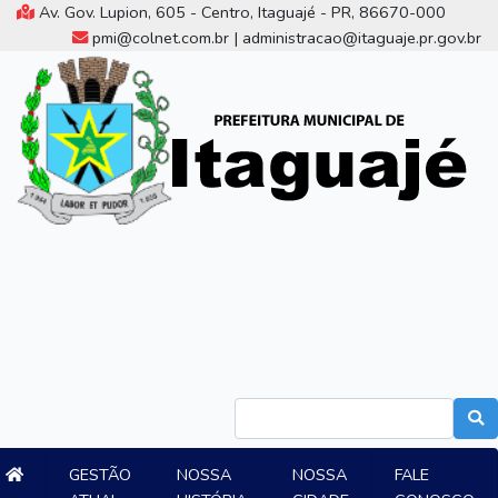
Av. Gov. Lupion, 605 - Centro, Itaguajé - PR, 86670-000
pmi@colnet.com.br | administracao@itaguaje.pr.gov.br
GESTÃO
NOSSA
NOSSA
FALE