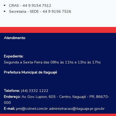
CRAS - 44 9 9154 7512
Secretaria - SEDE - 44 9 9156 7526
Atendimento
Expediente:
Segunda a Sexta-Feira das 08hs às 11hs e 13hs às 17hs
Prefeitura Municipal de Itaguajé
Telefone:
(44) 3332 1222
Endereço:
Av. Gov. Lupion, 605 - Centro, Itaguajé - PR, 86670-
000
E-mail:
pmi@colnet.com.br administracao@itaguaje.pr.gov.br